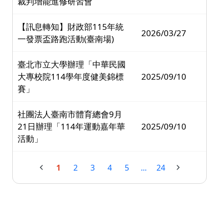
裁判增能進修研習會
【訊息轉知】財政部115年統
2026/03/27
一發票盃路跑活動(臺南場)
臺北市立大學辦理「中華民國
大專校院114學年度健美錦標
2025/09/10
賽」
社團法人臺南市體育總會9月
21日辦理「114年運動嘉年華
2025/09/10
活動」
1
2
3
4
5
...
24