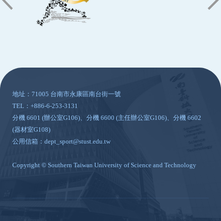
:::
地址：71005 台南市永康區南台街一號
TEL：+886-6-253-3131
分機 6601 (辦公室G106)、分機 6600 (主任辦公室G106)、分機 6602
(器材室G108)
公用信箱：dept_sport@stust.edu.tw
Copyright © Southern Taiwan University of Science and Technology