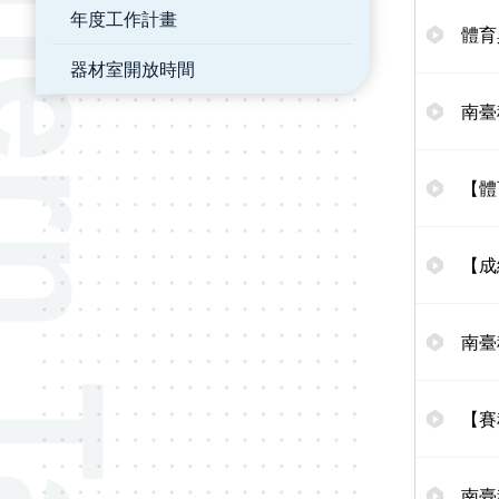
年度工作計畫
體育
器材室開放時間
南臺
【體
【成
南臺
【賽
南臺