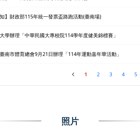
知】財政部115年統一發票盃路跑活動(臺南場)
大學辦理「中華民國大專校院114學年度健美錦標賽」
臺南市體育總會9月21日辦理「114年運動嘉年華活動」
1
2
3
4
5
照片