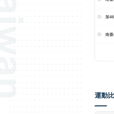
第4
南臺
運動