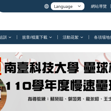
網站導覽
組訓
規章/檔案下載
活動花絮
各項場地