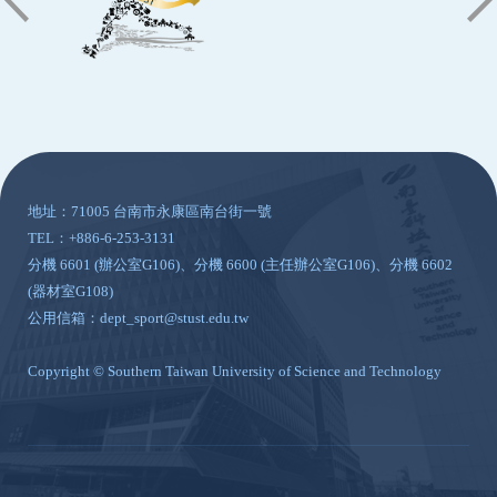
:::
地址：71005 台南市永康區南台街一號
TEL：+886-6-253-3131
分機 6601 (辦公室G106)、分機 6600 (主任辦公室G106)、分機 6602
(器材室G108)
公用信箱：dept_sport@stust.edu.tw
Copyright © Southern Taiwan University of Science and Technology