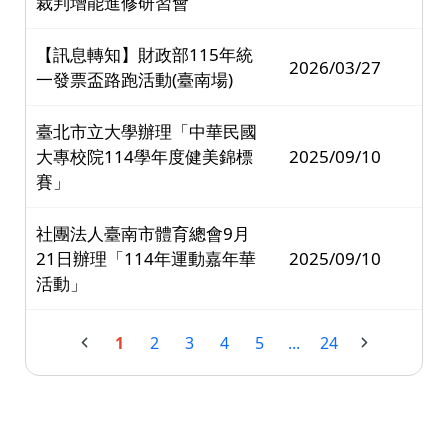
裁判增能進修研習會
【訊息轉知】財政部115年統
2026/03/27
一發票盃路跑活動(臺南場)
臺北市立大學辦理「中華民國
大專校院114學年度健美錦標
2025/09/10
賽」
社團法人臺南市體育總會9月
21日辦理「114年運動嘉年華
2025/09/10
活動」
1
2
3
4
5
...
24