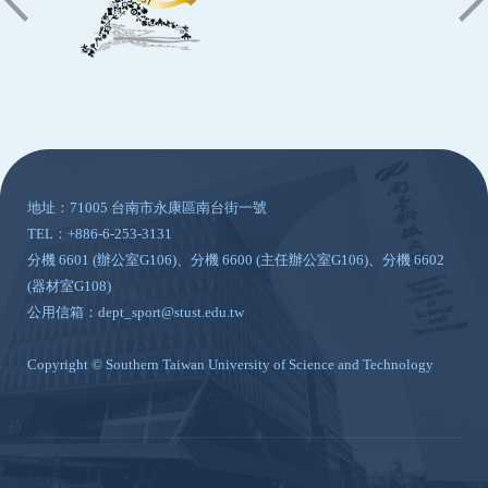
:::
地址：71005 台南市永康區南台街一號
TEL：+886-6-253-3131
分機 6601 (辦公室G106)、分機 6600 (主任辦公室G106)、分機 6602
(器材室G108)
公用信箱：dept_sport@stust.edu.tw
Copyright © Southern Taiwan University of Science and Technology