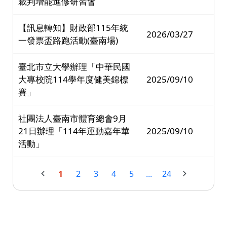
裁判增能進修研習會
【訊息轉知】財政部115年統
2026/03/27
一發票盃路跑活動(臺南場)
臺北市立大學辦理「中華民國
大專校院114學年度健美錦標
2025/09/10
賽」
社團法人臺南市體育總會9月
21日辦理「114年運動嘉年華
2025/09/10
活動」
1
2
3
4
5
...
24