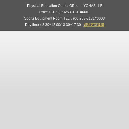
Physical Education Center Office ： YOHAS 1 F
Office TEL：(06)253-3131#6601
Sports Equipment Room TEL：(06)253-3131#6603
Day time：8:30~12:00/13:30~17:30
網站更新建議