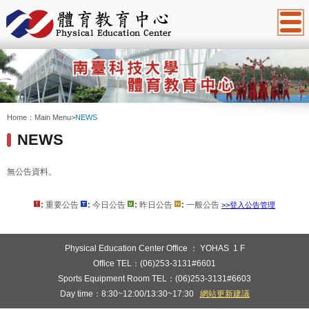
:::
Home：
Main Menu
>
NEWS
NEWS
無公告資料。
:
重要公告
:
今日公告
:
昨日公告
:
一般公告
>>登入公告管理
:::
Physical Education Center Office ： YOHAS 1 F
Office TEL：(06)253-3131#6601
Sports Equipment Room TEL：(06)253-3131#6603
Day time：8:30~12:00/13:30~17:30
網站更新建議