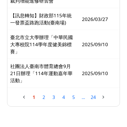
裁判增能進修研習會
【訊息轉知】財政部115年統
2026/03/27
一發票盃路跑活動(臺南場)
臺北市立大學辦理「中華民國
大專校院114學年度健美錦標
2025/09/10
賽」
社團法人臺南市體育總會9月
21日辦理「114年運動嘉年華
2025/09/10
活動」
1
2
3
4
5
...
24