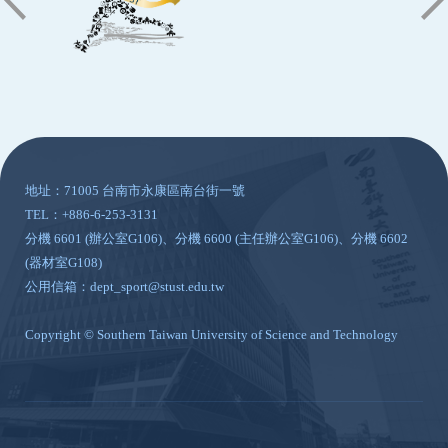
:::
地址：71005 台南市永康區南台街一號
TEL：+886-6-253-3131
分機 6601 (辦公室G106)、分機 6600 (主任辦公室G106)、分機 6602
(器材室G108)
公用信箱：dept_sport@stust.edu.tw
Copyright © Southern Taiwan University of Science and Technology