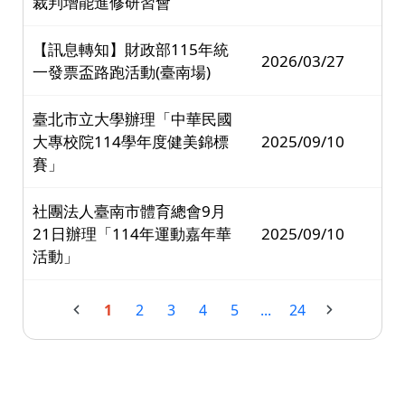
裁判增能進修研習會
【訊息轉知】財政部115年統
2026/03/27
一發票盃路跑活動(臺南場)
臺北市立大學辦理「中華民國
大專校院114學年度健美錦標
2025/09/10
賽」
社團法人臺南市體育總會9月
21日辦理「114年運動嘉年華
2025/09/10
活動」
1
2
3
4
5
...
24