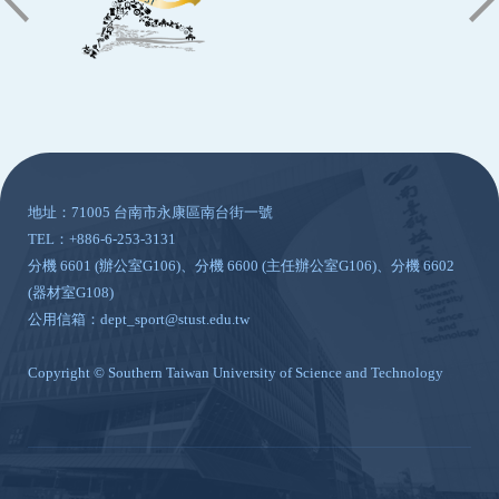
:::
地址：71005 台南市永康區南台街一號
TEL：+886-6-253-3131
分機 6601 (辦公室G106)、分機 6600 (主任辦公室G106)、分機 6602
(器材室G108)
公用信箱：dept_sport@stust.edu.tw
Copyright © Southern Taiwan University of Science and Technology