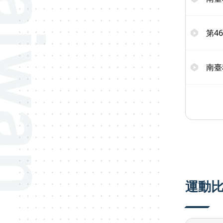
第4
南臺
運動