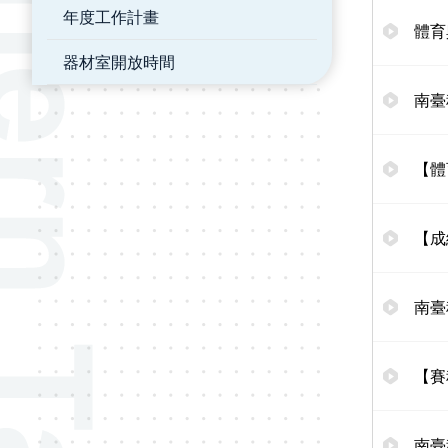
年度工作計畫
體育
器材室開放時間
南臺
【體
【成
南臺
【賽
南臺