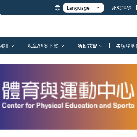
網站導覽
組訓
規章/檔案下載
活動花絮
各項場地