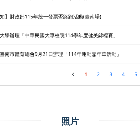
知】財政部115年統一發票盃路跑活動(臺南場)
大學辦理「中華民國大專校院114學年度健美錦標賽」
臺南市體育總會9月21日辦理「114年運動嘉年華活動」
1
2
3
4
5
照片