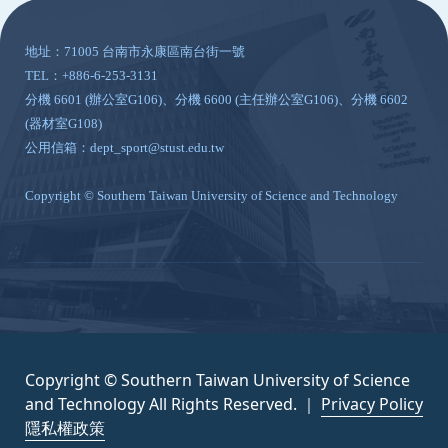
地址：71005 台南市永康區南台街一號
TEL：+886-6-253-3131
分機 6601 (辦公室G106)、分機 6600 (主任辦公室G106)、分機 6602
(器材室G108)
公用信箱：dept_sport@stust.edu.tw
Copyright © Southern Taiwan University of Science and Technology
Copyright © Southern Taiwan University of Science
and Technology All Rights Reserved. ｜
Privacy Policy
隱私權政策