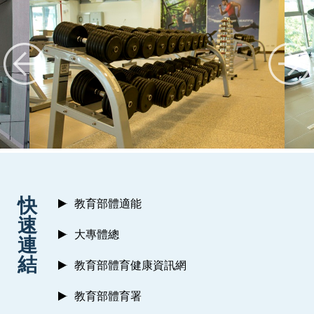
:::
快
教育部體適能
速
大專體總
連
結
教育部體育健康資訊網
教育部體育署