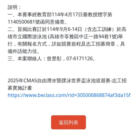
說明：
一、本賽事經教育部114年4月17日臺教授體字第
1140500681號函同意備查。
二、旨揭比賽訂於114年9月6-14日（含志工訓練）於高
雄市立國際游泳池 (高雄市苓雅區中正一路94巷1號)舉
行，有關報名方式，詳如競賽規程及志工招募簡章，具
備外語能力佳。
三、本案聯絡人：曾昱彰，07-6171126。
2025年CMAS自由潛水暨蹼泳世界盃泳池巡迴賽-志工招
募實施計畫
https://www.beclass.com/rid=305006868874af3da15f
返回列表