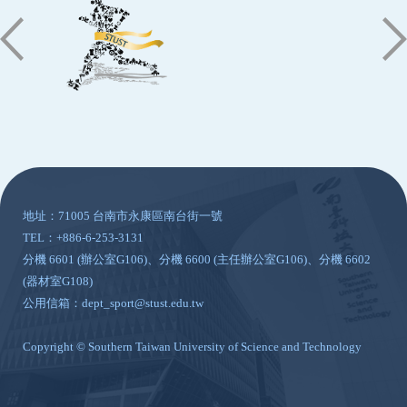
:::
地址：71005 台南市永康區南台街一號
TEL：+886-6-253-3131
分機 6601 (辦公室G106)、分機 6600 (主任辦公室G106)、分機 6602
(器材室G108)
公用信箱：dept_sport@stust.edu.tw
Copyright © Southern Taiwan University of Science and Technology