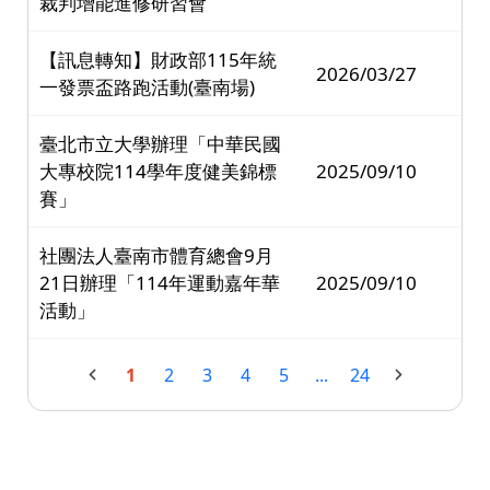
裁判增能進修研習會
【訊息轉知】財政部115年統
2026/03/27
一發票盃路跑活動(臺南場)
臺北市立大學辦理「中華民國
大專校院114學年度健美錦標
2025/09/10
賽」
社團法人臺南市體育總會9月
21日辦理「114年運動嘉年華
2025/09/10
活動」
1
2
3
4
5
...
24