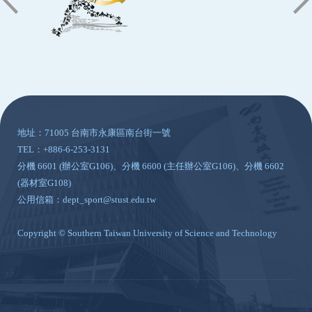
:::
地址：71005 台南市永康區南台街一號
TEL：+886-6-253-3131
分機 6601 (辦公室G106)、分機 6600 (主任辦公室G106)、分機 6602
(器材室G108)
公用信箱：dept_sport@stust.edu.tw
Copyright © Southern Taiwan University of Science and Technology