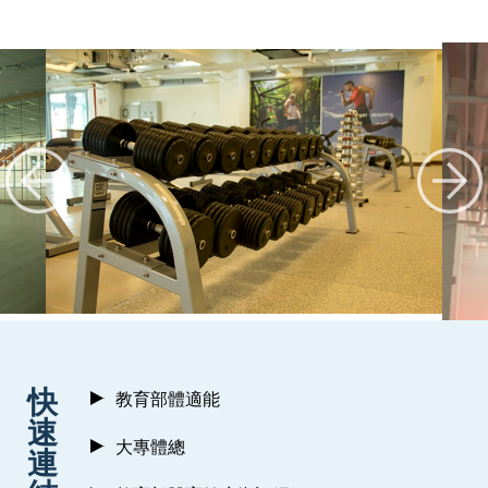
:::
快
教育部體適能
速
大專體總
連