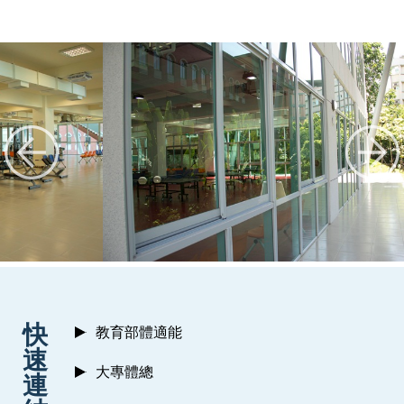
:::
快
教育部體適能
速
大專體總
連