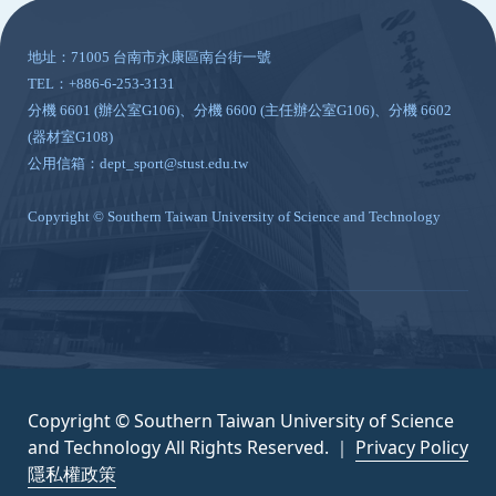
地址：71005 台南市永康區南台街一號
TEL：+886-6-253-3131
分機 6601 (辦公室G106)、分機 6600 (主任辦公室G106)、分機 6602
(器材室G108)
公用信箱：dept_sport@stust.edu.tw
Copyright © Southern Taiwan University of Science and Technology
Copyright © Southern Taiwan University of Science
and Technology All Rights Reserved. ｜
Privacy Policy
隱私權政策