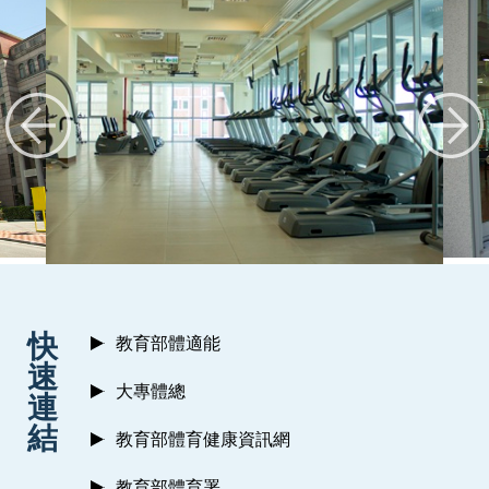
:::
快
教育部體適能
速
大專體總
連
結
教育部體育健康資訊網
教育部體育署