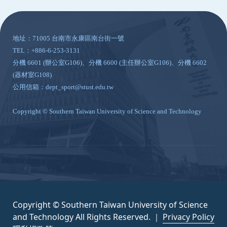
:::
地址：71005 台南市永康區南台街一號
TEL：+886-6-253-3131
分機 6601 (辦公室G106)、分機 6600 (主任辦公室G106)、分機 6602
(器材室G108)
公用信箱：dept_sport@stust.edu.tw
Copyright © Southern Taiwan University of Science and Technology
Copyright © Southern Taiwan University of Science
and Technology All Rights Reserved. ｜
Privacy Policy