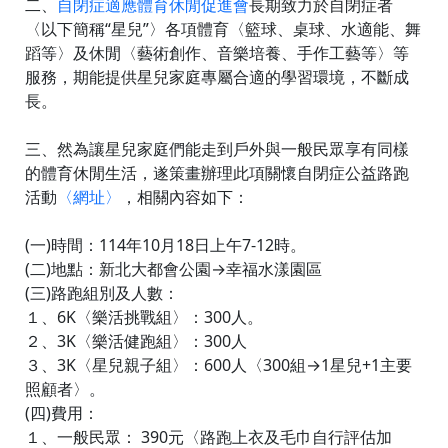
二、
自閉症適應體育休閒促進會
長期致力於自閉症者
〈以下簡稱“星兒”〉各項體育〈籃球、桌球、水適能、舞
蹈等〉及休閒〈藝術創作、音樂培養、手作工藝等〉等
服務，期能提供星兒家庭專屬合適的學習環境，不斷成
長。
三、然為讓星兒家庭們能走到戶外與一般民眾享有同樣
的體育休閒生活，遂策畫辦理此項關懷自閉症公益路跑
活動
〈網址〉
，相關內容如下：
(一)時間：114年10月18日上午7-12時。
(二)地點：新北大都會公園→幸福水漾園區
(三)路跑組別及人數：
１、6K〈樂活挑戰組〉：300人。
２、3K〈樂活健跑組〉：300人
３、3K〈星兒親子組〉：600人〈300組→1星兒+1主要
照顧者〉。
(四)費用：
１、一般民眾： 390元〈路跑上衣及毛巾自行評估加