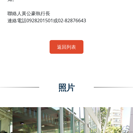
聯絡人黃公豪執行長
連絡電話0928201501或02-82876643
返回列表
照片