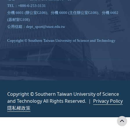
TEL：+886-6-253-3131
分機 6601 (辦公室G106)、分機 6600 (主任辦公室G106)、分機 6602
(器材室G108)
公用信箱：dept_sport@stust.edu.tw
Copyright © Southern Taiwan University of Science and Technology
Copyright © Southern Taiwan University of Science
and Technology All Rights Reserved. ｜
Privacy Policy
隱私權政策