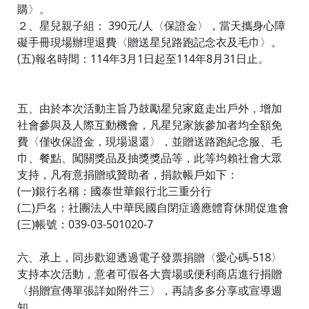
購〉。
２、星兒親子組： 390元/人〈保證金〉，當天攜身心障
礙手冊現場辦理退費〈贈送星兒路跑記念衣及毛巾〉。
(五)報名時間：114年3月1日起至114年8月31日止。
五、由於本次活動主旨乃鼓勵星兒家庭走出戶外，增加
社會參與及人際互動機會，凡星兒家族參加者均全額免
費〈僅收保證金，現場退還〉，並贈送路跑紀念服、毛
巾、餐點、闖關獎品及抽獎獎品等，此等均賴社會大眾
支持，凡有意捐贈或贊助者，捐款帳戶如下：
(一)銀行名稱：國泰世華銀行北三重分行
(二)戶名：社團法人中華民國自閉症適應體育休閒促進會
(三)帳號：039-03-501020-7
六、承上，同步歡迎透過電子發票捐贈〈愛心碼-518〉
支持本次活動，意者可假各大賣場或便利商店進行捐贈
〈捐贈宣傳單張詳如附件三〉，再請多多分享或宣導週
知。