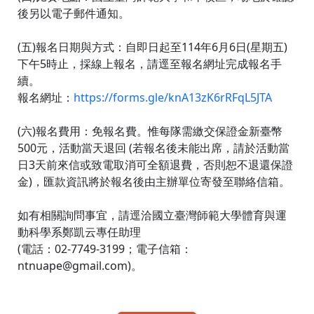
後另以電子郵件通知。
(五)報名日期與方式：自即日起至114年6月6日(星期五)
下午5時止，採線上報名，請逕至報名網址完成報名手
續。
報名網址：
https://forms.gle/knA13zK6rRFqL5JTA
(六)報名費用：免報名費。惟每隊需繳交保證金新臺幣
500元，活動當天退回 (若報名後未能出席，請於活動當
日3天前來信或致電取消可全額退費，否則恕不退還保證
金)，匯款資訊將於報名後由主辦單位寄發至聯絡信箱。
如有相關詢問事宜，請逕洽國立臺灣師範大學體育與運
動科學系鄭凱云專任助理
(電話：02-7749-3199；電子信箱：
ntnuape@gmail.com)。