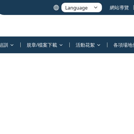
網站導覽
組訓
規章/檔案下載
活動花絮
各項場地