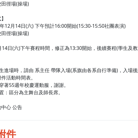
田徑場(操場)
式】
12月14日(六) 下午預計16:00開始(15:30-15:50社團表演)
田徑場(操場)
月14日(六)下午賽程時間，修正為13:30開始，後續賽程(學生
生進場時，請由 系主任 帶隊入場(系旗由各系自行準備)，入
附件活動時間表。
穿著55週年校慶運動服，謝謝。
配置：區分為主舞台及師長席。
中心 公告
附件