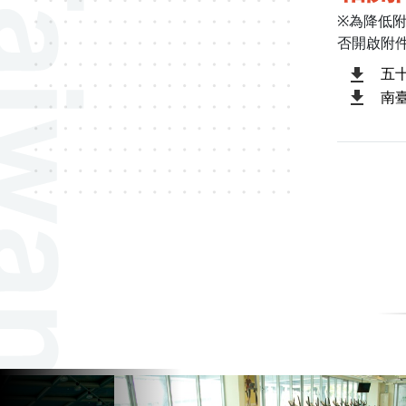
※為降低
否開啟附
五
南