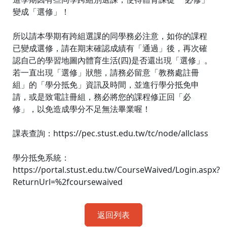
變成「選修」！
所以請本學期有跨組選課的同學務必注意，如你的課程
已變成選修，請在期末確認成績有「通過」後，再次確
認自己的學習地圖內體育生活(四)是否還出現「選修」。
若一直出現「選修」狀態，請務必留意「教務處註冊
組」的「學分抵免」資訊及時間，並進行學分抵免申
請，或是致電註冊組，務必將您的課程修正回「必
修」，以免造成學分不足無法畢業喔！
課表查詢：https://pec.stust.edu.tw/tc/node/allclass
學分抵免系統：
https://portal.stust.edu.tw/CourseWaived/Login.aspx?
ReturnUrl=%2fcoursewaived
返回列表