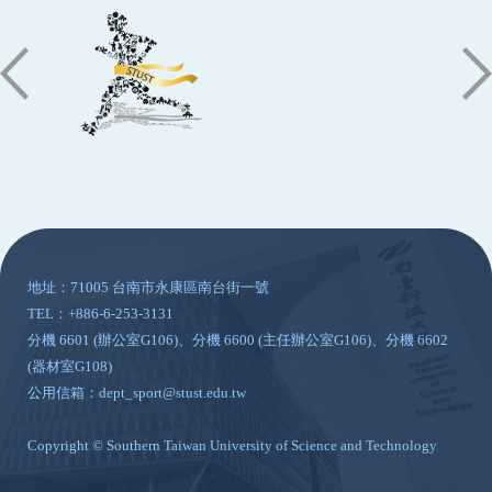
:::
地址：71005 台南市永康區南台街一號
TEL：+886-6-253-3131
分機 6601 (辦公室G106)、分機 6600 (主任辦公室G106)、分機 6602
(器材室G108)
公用信箱：dept_sport@stust.edu.tw
Copyright © Southern Taiwan University of Science and Technology