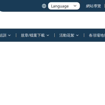
網站導覽
組訓
規章/檔案下載
活動花絮
各項場地