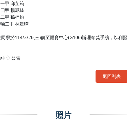
管一甲 邱芷筠
管四甲 楊珮琦
管二甲 孫梓鈞
車輛二甲 林建曄
同學於114/3/26(三)前至體育中心(G106)辦理領獎手續，以
中心 公告
返回列表
照片