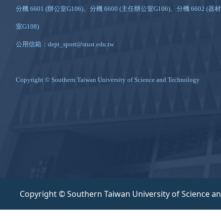
分機 6601 (辦公室G106)、分機 6600 (主任辦公室G106)、分機 6602 (器材
室G108)
公用信箱：dept_sport@stust.edu.tw
Copyright © Southern Taiwan University of Science and Technology
Copyright © Southern Taiwan University of Science a