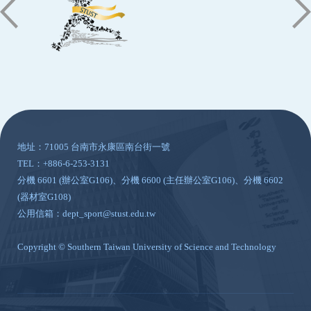
:::
地址：71005 台南市永康區南台街一號
TEL：+886-6-253-3131
分機 6601 (辦公室G106)、分機 6600 (主任辦公室G106)、分機 6602
(器材室G108)
公用信箱：dept_sport@stust.edu.tw
Copyright © Southern Taiwan University of Science and Technology