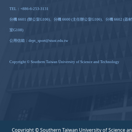
TEL：+886-6-253-3131
分機 6601 (辦公室G106)、分機 6600 (主任辦公室G106)、分機 6602 (器材
室G108)
公用信箱：dept_sport@stust.edu.tw
Copyright © Southern Taiwan University of Science and Technology
Copyright © Southern Taiwan University of Science a