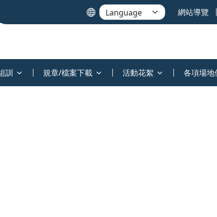
網站導覽
組訓
規章/檔案下載
活動花絮
各項場地