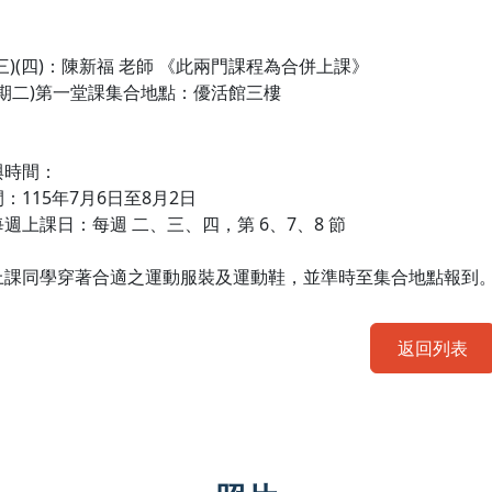
三)(四)：陳新福 老師 《此兩門課程為合併上課》
星期二)第一堂課集合地點：優活館三樓
與時間：
：115年7月6日至8月2日
週上課日：每週 二、三、四，第 6、7、8 節
上課同學穿著合適之運動服裝及運動鞋，並準時至集合地點報到
返回列表