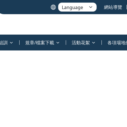
網站導覽
組訓
規章/檔案下載
活動花絮
各項場地