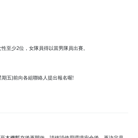
，女性至少2位，女隊員得以當男隊員出賽。
星期五)前向各組聯絡人提出報名喔!
載至本機暫存後再開啟。請確認使用環境安全後，再決定是