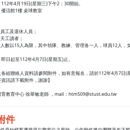
112年4月19日(星期三)下午2：30開始。
優活館1樓 桌球教室
：
職員工及退休人員；
全天工讀者；
名人數以15人為限，其中領隊、教練、管理各一人，球員12人
即日起至112年4月7日(星期五)止。
各組聯絡人資料請參閱附件，如有意報名，請於112年4月7日(
賽資訊請下載附件，謝謝】
教育中心 徐翠敏老師 ，mail：htm509@stust.edu.tw
附件
附件原始檔案遭搜尋引擎索引之風險，公告附件將由瀏覽器先下