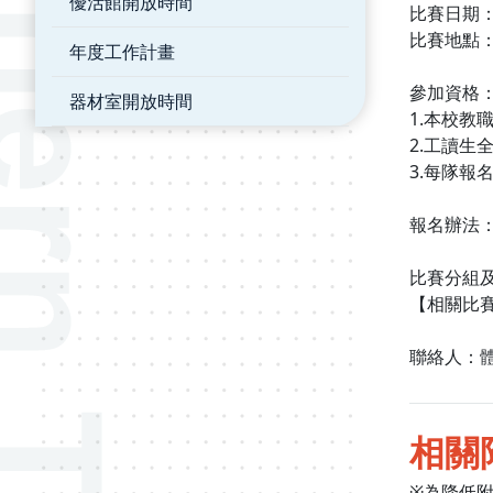
優活館開放時間
比賽日期：
比賽地點：
年度工作計畫
參加資格
器材室開放時間
1.本校教
2.工讀生
3.每隊報
報名辦法：
比賽分組及
【相關比
聯絡人：體育
相關
※為降低