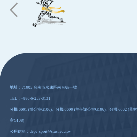
:::
地址：71005 台南市永康區南台街一號
TEL：+886-6-253-3131
分機 6601 (辦公室G106)、分機 6600 (主任辦公室G106)、分機 6602 (器材
室G108)
公用信箱：dept_sport@stust.edu.tw