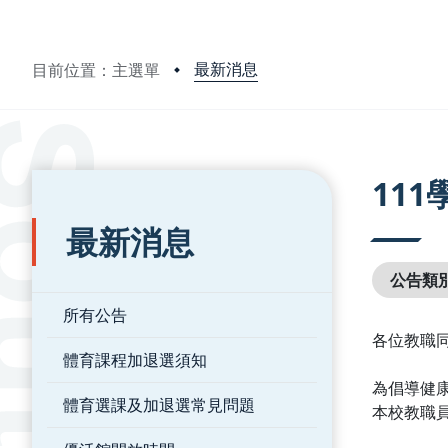
最新消息
目前位置：主選單
:::
:::
11
最新消息
公告類
所有公告
各位教職同
體育課程加退選須知
為倡導健
體育選課及加退選常見問題
本校教職