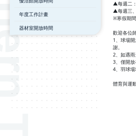
優活館開放時間
▲每週二：
▲每週三、四
年度工作計畫
※寒假期
器材室開放時間
歡迎各位
1、球場
謝。
2、如遇
3、僅開
4、羽球場
體育與運動