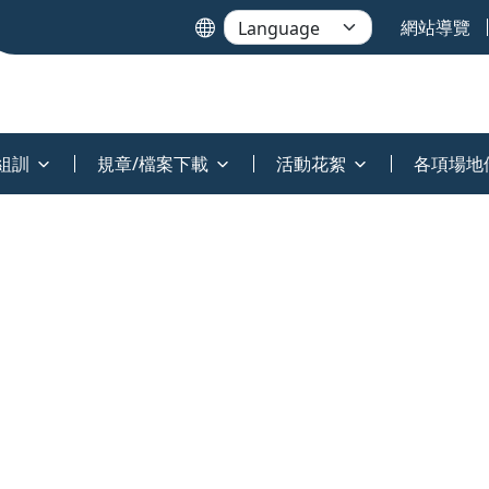
網站導覽
組訓
規章/檔案下載
活動花絮
各項場地