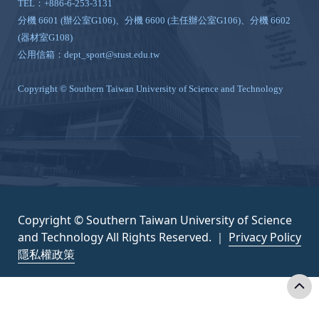
TEL：+886-6-253-3131
分機 6601 (辦公室G106)、分機 6600 (主任辦公室G106)、分機 6602
(器材室G108)
公用信箱：dept_sport@stust.edu.tw
Copyright © Southern Taiwan University of Science and Technology
Copyright © Southern Taiwan University of Science
and Technology All Rights Reserved. ｜
Privacy Policy
隱私權政策