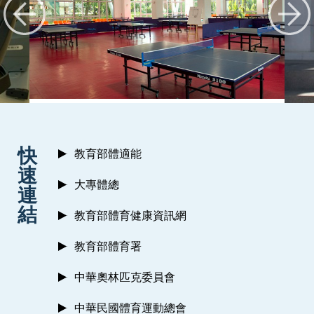
:::
快
教育部體適能
速
大專體總
連
結
教育部體育健康資訊網
教育部體育署
中華奧林匹克委員會
中華民國體育運動總會