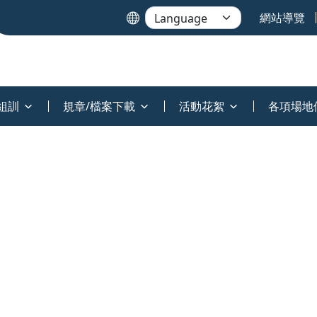
網站導覽
組訓
規章/檔案下載
活動花絮
各項場地