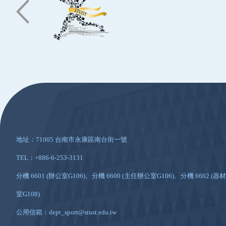
:::
地址：71005 台南市永康區南台街一號
TEL：+886-6-253-3131
分機 6601 (辦公室G106)、分機 6600 (主任辦公室G106)、分機 6602 (器材
室G108)
公用信箱：dept_sport@stust.edu.tw