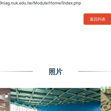
09niag.nuk.edu.tw/Module/Home/Index.php
返回列表
照片