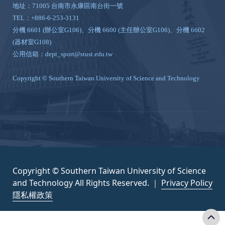
地址：71005 台南市永康區南台街一號
TEL：+886-6-253-3131
分機 6601 (辦公室G106)、分機 6600 (主任辦公室G106)、分機 6602
(器材室G108)
公用信箱：dept_sport@stust.edu.tw
Copyright © Southern Taiwan University of Science and Technology
Copyright © Southern Taiwan University of Science
and Technology All Rights Reserved. ｜
Privacy Policy
隱私權政策