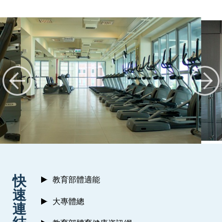
:::
快
教育部體適能
速
大專體總
連