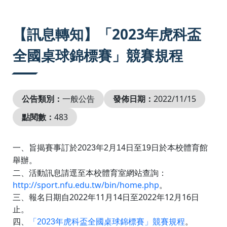
:::
【訊息轉知】「2023年虎科盃
全國桌球錦標賽」競賽規程
公告類別：
一般公告
發佈日期：
2022/11/15
點閱數：
483
一、旨揭賽事訂於
2023
年
2
月
14
日至
19
日於本校體育館
舉辦。
二、活動訊息請逕至本校體育室網站查詢：
http://sport.nfu.edu.tw/bin/home.php
。
三、報名日期自
2022
年
11
月
14
日至
2022
年
12
月
16
日
止。
四、
「
2023
年虎科盃全國桌球錦標賽」競賽規程
。