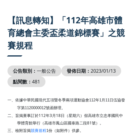
:::
【訊息轉知】「112年高雄市體
育總會主委盃柔道錦標賽」之競
賽規程
公告類別：
一般公告
發佈日期：
2023/01/13
點閱數：
481
一、依據中華民國現代五項暨冬季兩項運動協會
112
年
1
月
11
日伍協發
字第
1120000012
號函辦理。
二、旨揭賽事訂於
112
年
3
月
18
日（星期六）假高雄市立忠孝國民中
學體育館舉行（高雄市鳳山區國泰路二段
81
號）。
三、檢附旨揭
競賽規程
1
份（如附件）供參。