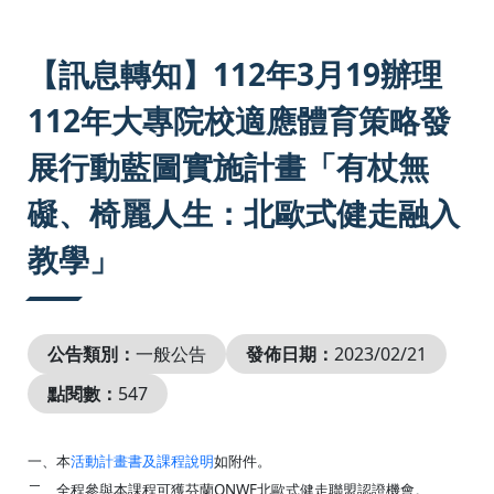
:::
【訊息轉知】112年3月19辦理
112年大專院校適應體育策略發
展行動藍圖實施計畫「有杖無
礙、椅麗人生：北歐式健走融入
教學」
公告類別：
一般公告
發佈日期：
2023/02/21
點閱數：
547
一、本
活動計畫書及課程說明
如附件。
二、全程參與本課程可獲芬蘭
ONWF
北歐式健走聯盟認證機會。