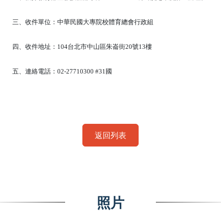
三、收件單位：中華民國大專院校體育總會行政組

四、收件地址：104台北市中山區朱崙街20號13樓

五、連絡電話：02-27710300 #31國
中華民國大專校院113學年度運動攀登錦標賽
院度運動攀登錦標賽
大專校
返回列表
照片