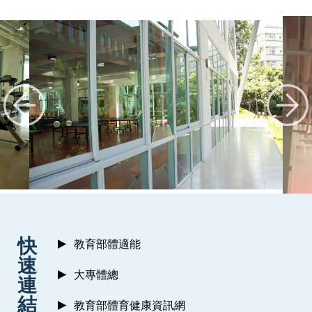
:::
快
教育部體適能
速
大專體總
連
結
教育部體育健康資訊網