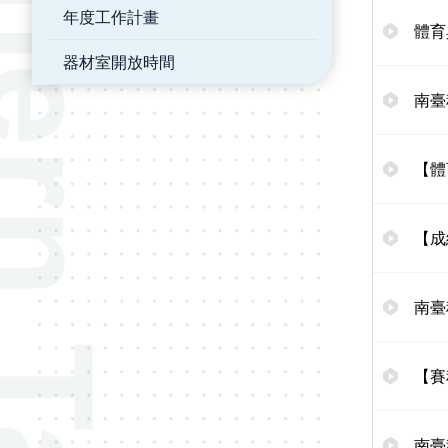
年度工作計畫
體育
器材室開放時間
南臺
【體
【成
南臺
【賽
南臺