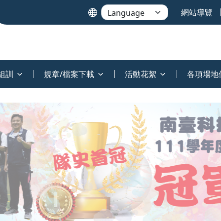
網站導覽
組訓
規章/檔案下載
活動花絮
各項場地