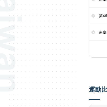
第4
南臺
運動