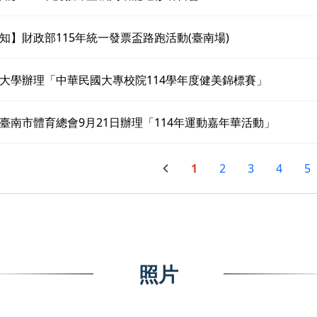
知】財政部115年統一發票盃路跑活動(臺南場)
大學辦理「中華民國大專校院114學年度健美錦標賽」
臺南市體育總會9月21日辦理「114年運動嘉年華活動」
1
2
3
4
5
照片