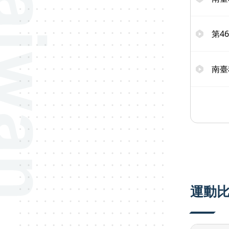
第4
南臺
運動