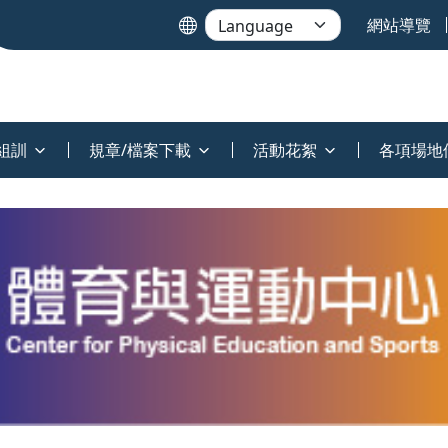
網站導覽
組訓
規章/檔案下載
活動花絮
各項場地