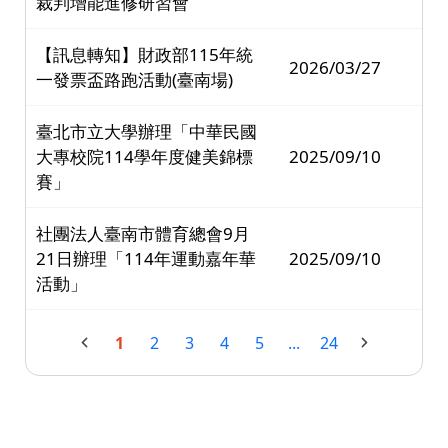
裁判增能進修研習會
【訊息轉知】財政部115年統
2026/03/27
一發票盃路跑活動(臺南場)
臺北市立大學辦理「中華民國
大專校院114學年度健美錦標
2025/09/10
賽」
社團法人臺南市體育總會9月
21日辦理「114年運動嘉年華
2025/09/10
活動」
1
2
3
4
5
...
24