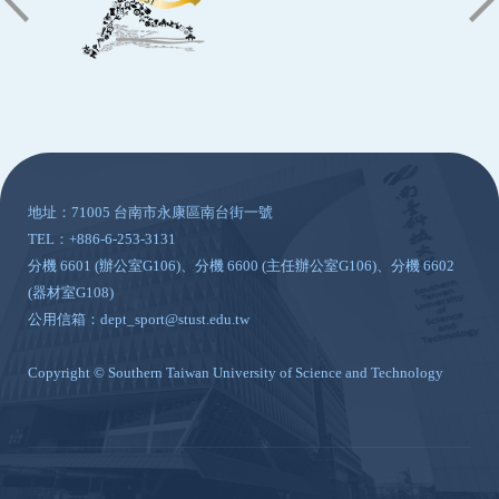
:::
地址：71005 台南市永康區南台街一號
TEL：+886-6-253-3131
分機 6601 (辦公室G106)、分機 6600 (主任辦公室G106)、分機 6602
(器材室G108)
公用信箱：dept_sport@stust.edu.tw
Copyright © Southern Taiwan University of Science and Technology