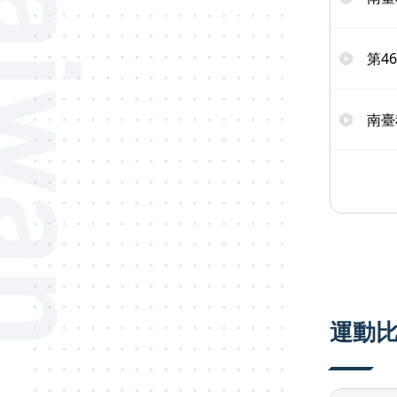
第4
南臺
運動