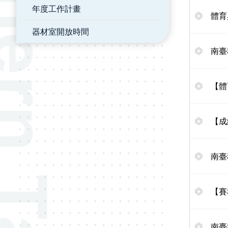
年度工作計畫
體育
器材室開放時間
南臺
【體
【成
南臺
【賽
南臺