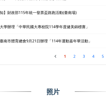
知】財政部115年統一發票盃路跑活動(臺南場)
大學辦理「中華民國大專校院114學年度健美錦標賽」
臺南市體育總會9月21日辦理「114年運動嘉年華活動」
1
2
3
4
5
照片