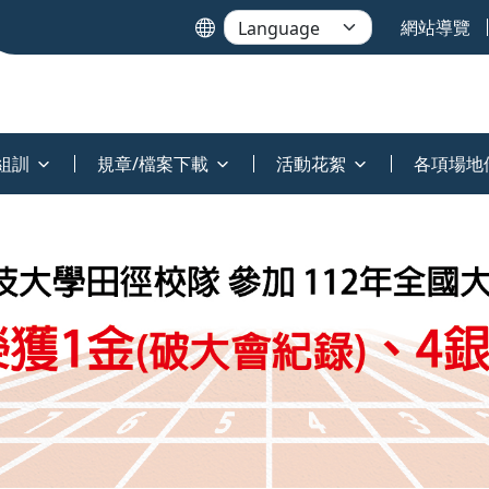
網站導覽
組訓
規章/檔案下載
活動花絮
各項場地