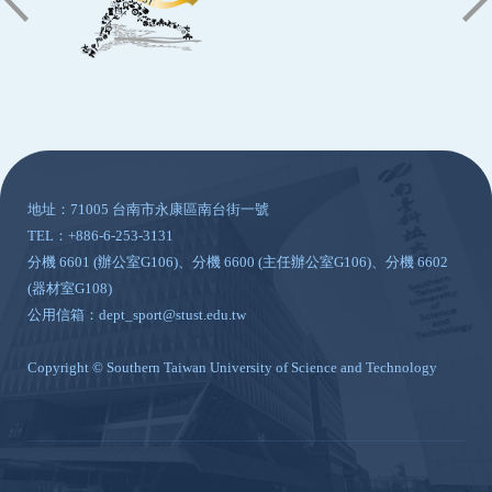
:::
地址：71005 台南市永康區南台街一號
TEL：+886-6-253-3131
分機 6601 (辦公室G106)、分機 6600 (主任辦公室G106)、分機 6602
(器材室G108)
公用信箱：dept_sport@stust.edu.tw
Copyright © Southern Taiwan University of Science and Technology