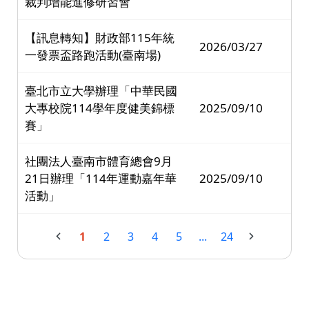
裁判增能進修研習會
【訊息轉知】財政部115年統
2026/03/27
一發票盃路跑活動(臺南場)
臺北市立大學辦理「中華民國
大專校院114學年度健美錦標
2025/09/10
賽」
社團法人臺南市體育總會9月
21日辦理「114年運動嘉年華
2025/09/10
活動」
1
2
3
4
5
...
24