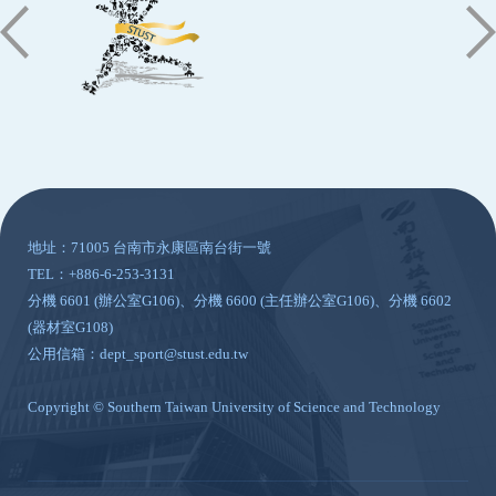
:::
地址：71005 台南市永康區南台街一號
TEL：+886-6-253-3131
分機 6601 (辦公室G106)、分機 6600 (主任辦公室G106)、分機 6602
(器材室G108)
公用信箱：dept_sport@stust.edu.tw
Copyright © Southern Taiwan University of Science and Technology