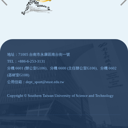
:::
地址：71005 台南市永康區南台街一號
TEL：+886-6-253-3131
分機 6601 (辦公室G106)、分機 6600 (主任辦公室G106)、分機 6602
(器材室G108)
公用信箱：dept_sport@stust.edu.tw
Copyright © Southern Taiwan University of Science and Technology