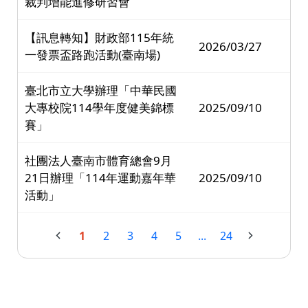
裁判增能進修研習會
【訊息轉知】財政部115年統
2026/03/27
一發票盃路跑活動(臺南場)
臺北市立大學辦理「中華民國
大專校院114學年度健美錦標
2025/09/10
賽」
社團法人臺南市體育總會9月
21日辦理「114年運動嘉年華
2025/09/10
活動」
1
2
3
4
5
...
24