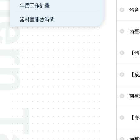
年度工作計畫
體育
器材室開放時間
南臺
【體
【成
南臺
【賽
南臺