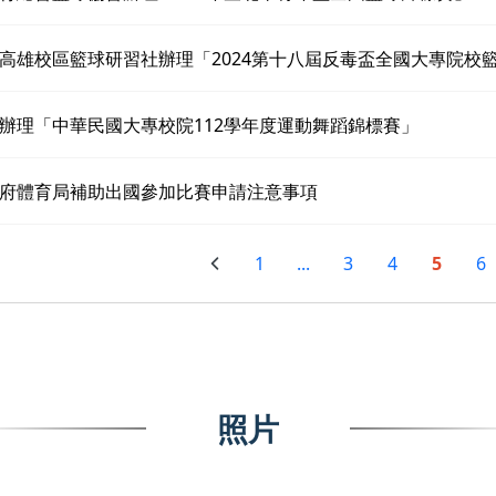
高雄校區籃球研習社辦理「2024第十八屆反毒盃全國大專院校
辦理「中華民國大專校院112學年度運動舞蹈錦標賽」
府體育局補助出國參加比賽申請注意事項
1
...
3
4
5
6
照片