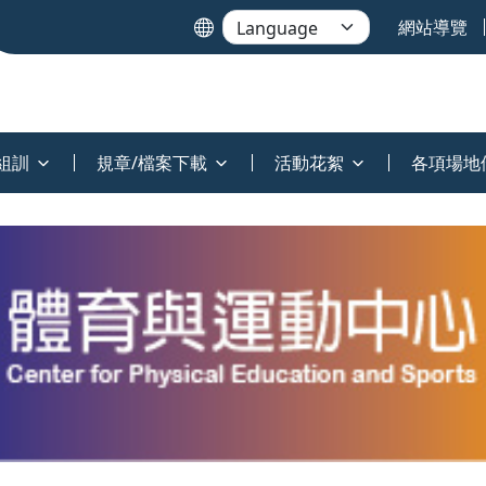
網站導覽
組訓
規章/檔案下載
活動花絮
各項場地