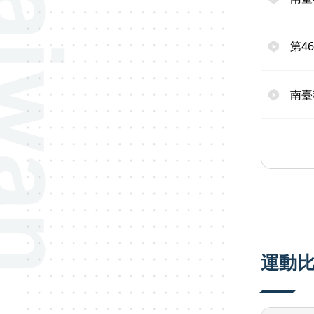
第4
南臺
運動