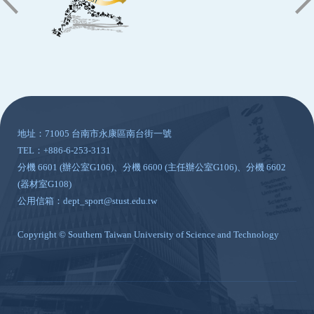
:::
地址：71005 台南市永康區南台街一號
TEL：+886-6-253-3131
分機 6601 (辦公室G106)、分機 6600 (主任辦公室G106)、分機 6602
(器材室G108)
公用信箱：dept_sport@stust.edu.tw
Copyright © Southern Taiwan University of Science and Technology