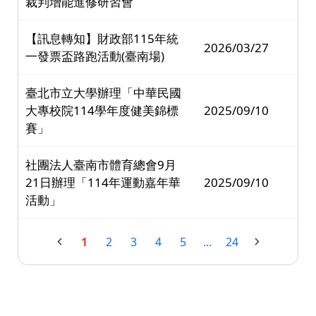
裁判增能進修研習會
【訊息轉知】財政部115年統
2026/03/27
一發票盃路跑活動(臺南場)
臺北市立大學辦理「中華民國
大專校院114學年度健美錦標
2025/09/10
賽」
社團法人臺南市體育總會9月
21日辦理「114年運動嘉年華
2025/09/10
活動」
1
2
3
4
5
...
24